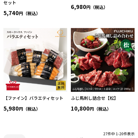
セット
6,980
円（税込）
5,740
円（税込）
【ファイン】バラエティセット
ふじ馬刺し詰合せ【松】
5,980
10,800
円（税込）
円（税込）
27
件中
1
-
20
件表示