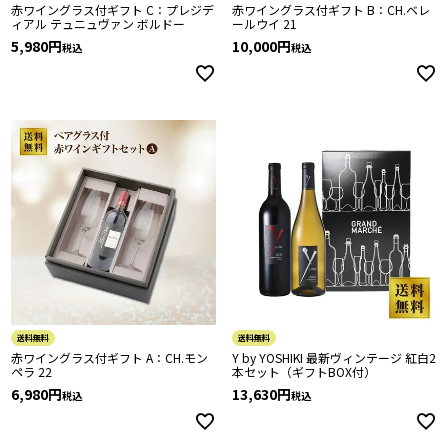
赤ワイングラス付ギフト C：プレジデ
赤ワイングラス付ギフト B：CH.ベレ
ィアル テュニュヴァン ボルドー
ールウイ 21
5,980
10,000
税込
税込
送料無料
送料無料
赤ワイングラス付ギフト A：CH.モン
Y by YOSHIKI 最新ヴィンテージ 紅白2
ペラ 22
本セット（ギフトBOX付）
6,980
13,630
税込
税込