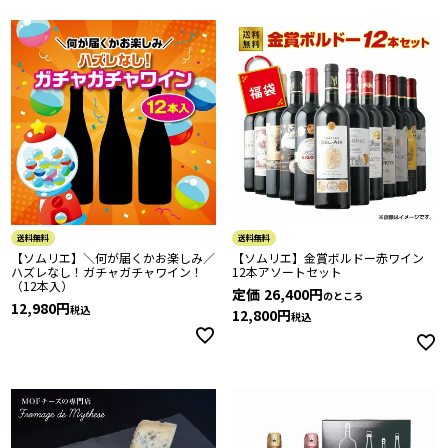
送料無料
送料無料
【ソムリエ】＼何が届くかお楽しみ／
【ソムリエ】金賞ボルドー赤ワイン
ハズレなし！ガチャガチャワイン！
12本アソートセット
（12本入）
定価
26,400
のところ
12,980
税込
12,800
税込