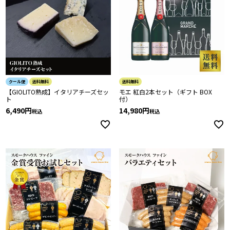
クール便
送料無料
送料無料
【GIOLITO熟成】イタリアチーズセッ
モエ 紅白2本セット（ギフト BOX
ト
付）
6,490
14,980
税込
税込