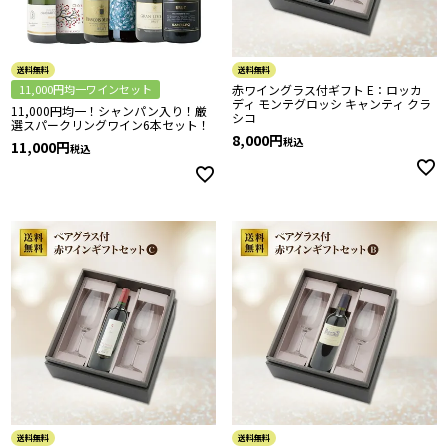
送料無料
送料無料
11,000円均一ワインセット
赤ワイングラス付ギフト E：ロッカ
ディ モンテグロッシ キャンティ クラ
11,000円均一！シャンパン入り！厳
シコ
選スパークリングワイン6本セット！
8,000
税込
11,000
税込
送料無料
送料無料