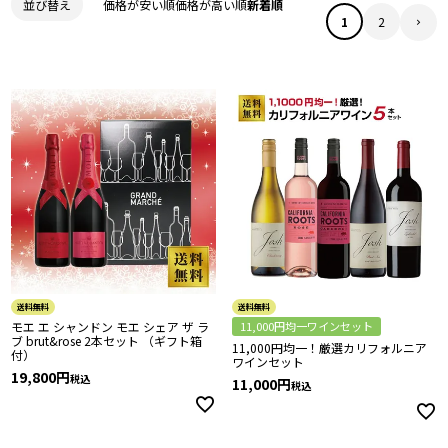
価格が安い順
価格が高い順
新着順
並び替え
1
2
送料無料
送料無料
モエ エ シャンドン モエ シェア ザ ラ
11,000円均一ワインセット
ブ brut&rose 2本セット （ギフト箱
11,000円均一！厳選カリフォルニア
付）
ワインセット
19,800
税込
11,000
税込