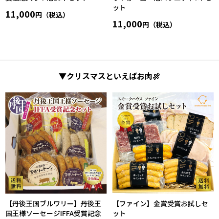
ット
11,000
円（税込）
11,000
円（税込）
▼クリスマスといえばお肉🍖
【丹後王国ブルワリー】丹後王
【ファイン】金賞受賞お試しセ
国王様ソーセージIFFA受賞記念
ット