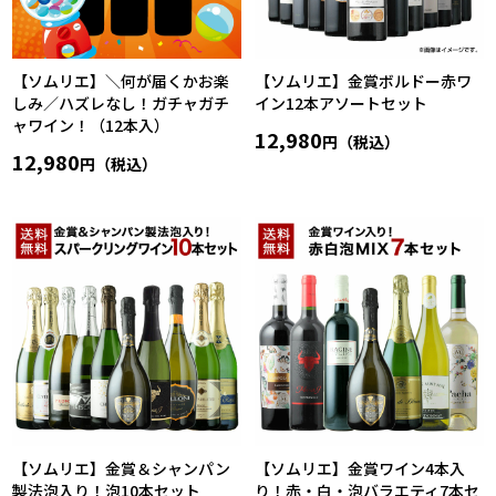
【ソムリエ】＼何が届くかお楽
【ソムリエ】金賞ボルドー赤ワ
しみ／ハズレなし！ガチャガチ
イン12本アソートセット
ャワイン！（12本入）
12,980
円（税込）
12,980
円（税込）
【ソムリエ】金賞＆シャンパン
【ソムリエ】金賞ワイン4本入
製法泡入り！泡10本セット
り！赤・白・泡バラエティ7本セ