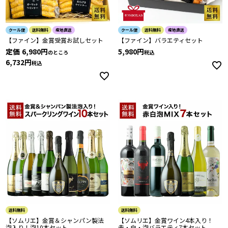
クール便
送料無料
産地直送
クール便
送料無料
産地直送
【ファイン】金賞受賞お試しセット
【ファイン】バラエティセット
定価
6,980
5,980
のところ
税込
6,732
税込
送料無料
送料無料
【ソムリエ】金賞＆シャンパン製法
【ソムリエ】金賞ワイン4本入り！
泡入り！泡10本セット
赤・白・泡バラエティ7本セット