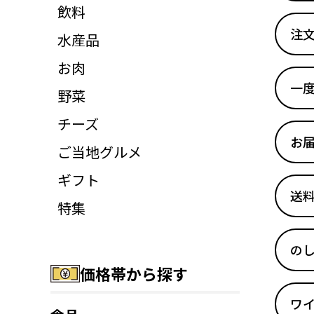
飲料
注
水産品
お肉
一
野菜
チーズ
お
ご当地グルメ
ギフト
送
特集
の
価格帯から探す
ワイ