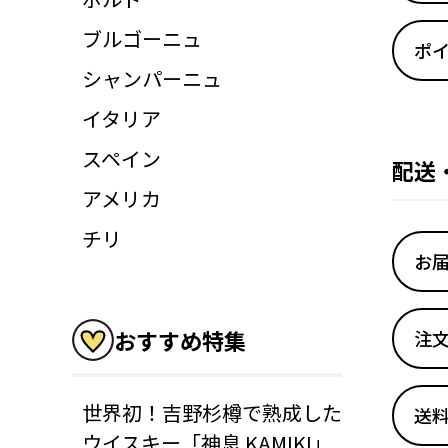
ブルゴーニュ
ポ
シャンパーニュ
イタリア
スペイン
配送
アメリカ
チリ
お
おすすめ特集
注
世界初！吉野杉樽で熟成した
送
ウイスキー「神息 KAMIKI」