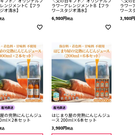
ギフト／ オリジナルフ
＼父の日ギフト／ オリジナルフ
＼父の
レンジメントC【フラ
ラワーアレンジメントB【フラ
ラワー
ジオ清水】
ワースタジオ清水】
ワース
6,980
3,980
税込
税込
産地直送
産地直送
屋の完熟にんじんジュ
はじまり屋の完熟にんじんジュ
00ml×2本セット
ース 200ml×6本セット
3,980
税込
税込