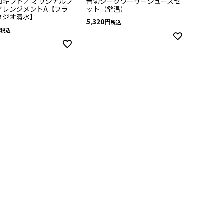
日ギフト／ オリジナルフ
青切シークワーサージュースセ
アレンジメントA【フラ
ット（常温）
タジオ清水】
5,320
税込
税込