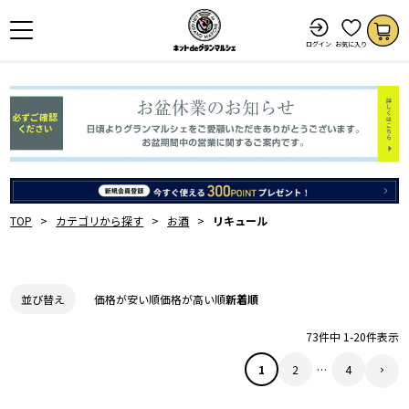
ログイン
お気に入り
TOP
カテゴリから探す
お酒
リキュール
価格が安い順
価格が高い順
新着順
並び替え
73
件中
1
-
20
件表示
1
2
…
4