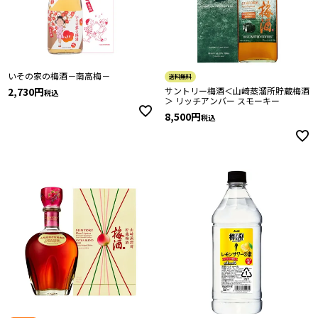
いその家の梅酒－南高梅－
送料無料
2,730
サントリー梅酒＜山崎蒸溜所貯蔵梅酒
税込
＞ リッチアンバー スモーキー
8,500
税込