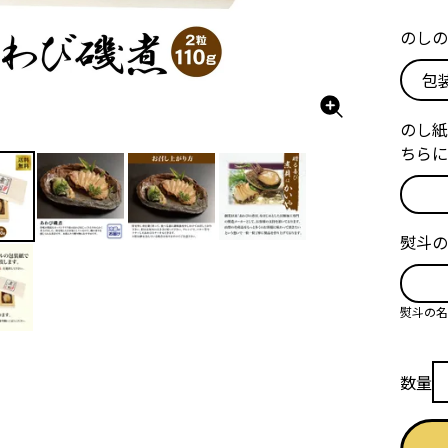
のしの
のし紙
ちらに
熨斗の
熨斗の名