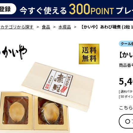
カテゴリから探す
食品
水産品
【かいや】あわび磯煮 (2粒 11
クール
【かい
商品番
5,
送料パタ
[
50
ポイン
こちら