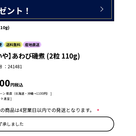
0g)
便
送料無料
産地直送
や】あわび磯煮 (2粒 110g)
号
241481
400
税込
ーン
産直（北海道・沖縄→1100円）
ト進呈 ]
の商品は4営業日以内での発送となります。
(
了承しました
必
須