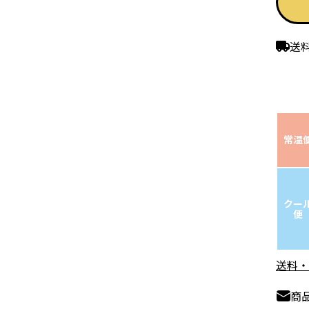
送
常温
クー
便
送料・
商