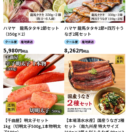
ハマヤ 龍馬タタキ2節セット
ハマヤ 龍馬タタキ2節+四万十う
（350g×2）
なぎ2尾セット
クール便
産地直送
クール便
産地直送
5,980
8,262
税込
税込
【千曲屋】明太子セット
【本場清水水産】国産うなぎ2種
1kg（切明太子500g,1本物明太
セット（南九州産 特大サイズ
子500g）
210g×2尾＆刻みうなぎ 80g×3