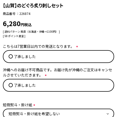
【山賀】のどぐろ炙り刺しセット
商品番号
226874
6,280
税込
送料パターン
産直（北海道・沖縄→1100円）
[
58
ポイント進呈 ]
こちらは7営業日以内での発送となります。
(
了承しました
必
須
)
沖縄へのお届け不可商品です。お届け先が沖縄のご注文はキャンセ
ルさせていただきます。
(
了承しました
必
須
)
短冊熨斗・掛け紙
(
必