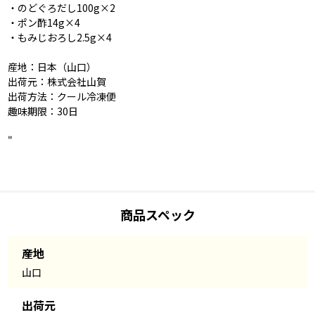
・のどぐろだし100g×2
・ポン酢14g×4
・もみじおろし2.5g×4
産地：日本（山口）
出荷元：株式会社山賀
出荷方法：クール冷凍便
趣味期限：30日
"
商品スペック
産地
山口
出荷元