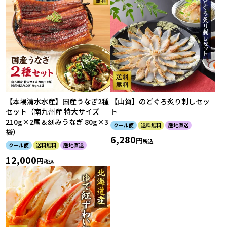
【本場清水水産】国産うなぎ2種
【山賀】のどぐろ炙り刺しセッ
セット（南九州産 特大サイズ
ト
210g×2尾＆刻みうなぎ 80g×3
クール便
送料無料
産地直送
袋）
6,280
税込
クール便
送料無料
産地直送
12,000
税込