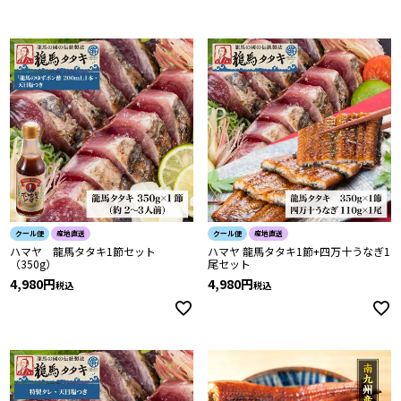
クール便
産地直送
クール便
産地直送
ハマヤ 龍馬タタキ1節セット
ハマヤ 龍馬タタキ1節+四万十うなぎ1
（350g）
尾セット
4,980
4,980
税込
税込