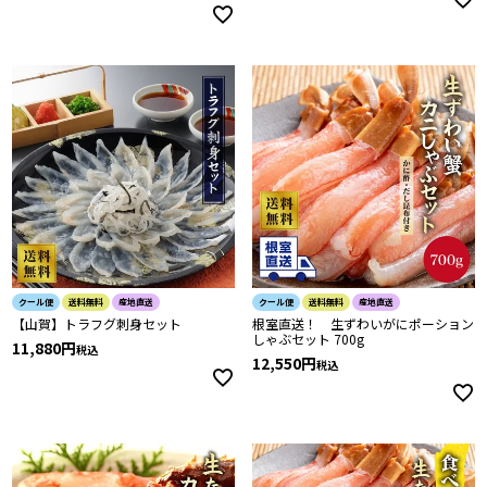
クール便
送料無料
産地直送
クール便
送料無料
産地直送
【山賀】トラフグ刺身セット
根室直送！ 生ずわいがにポーション
しゃぶセット 700g
11,880
税込
12,550
税込