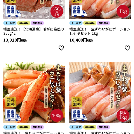
クール便
送料無料
産地直送
クール便
送料無料
産地直送
根室直送！【北海道産】毛がに姿盛り
根室直送！ 生ずわいがにポーション
350g*2
しゃぶセット 1kg
13,320
16,400
税込
税込
クール便
送料無料
産地直送
クール便
送料無料
産地直送
根室直送！ 生たらばがにポーション
根室直送！ 生ずわいがにポーション