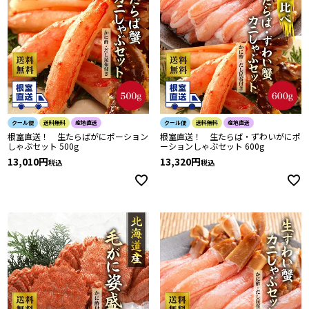
クール便
送料無料
産地直送
クール便
送料無料
産地直送
根室直送！ 生たらばがにポーション
根室直送！ 生たらば・ずわいがにポ
しゃぶセット 500g
ーションしゃぶセット 600g
13,010
13,320
税込
税込