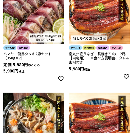
クール便
産地直送
クール便
送料無料
産地直送
オススメ
ハマヤ 龍馬タタキ2節セット
南九州産うなぎ 長焼き210g 2尾
（350g×2）
【自宅用】 ※食べ方説明書、タレ＆
山椒付き
定価
5,980
のところ
5,980
税込
5,980
税込