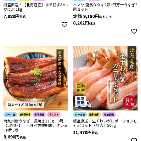
根室直送！【北海道産】ゆで紅ずわい
ハマヤ 龍馬タタキ2節+四万十うなぎ2
がに爪 1kg
尾セット
7,980
定価
9,180
税込
のところ
8,262
税込
クール便
送料無料
産地直送
オススメ
クール便
送料無料
産地直送
南九州産うなぎ 長焼き210g 3尾
根室直送！生ずわいがにポーションし
【自宅用】 ※食べ方説明書、タレ＆
ゃぶセット（特大）500g
山椒付き
11,470
税込
8,690
税込