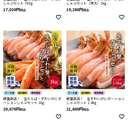
しゃぶセット 700g
しゃぶセット（特大）1kg
17,020
19,280
税込
税込
クール便
送料無料
産地直送
クール便
送料無料
産地直送
根室直送！ 生たらば・ずわいがにポ
根室直送！ 生ずわいがにポーション
ーションしゃぶセット 1kg
しゃぶセット 1.4kg
20,670
21,600
税込
税込