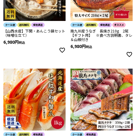
クール便
送料無料
産地直送
クール便
送料無料
産地直送
オススメ
【山西水産】下関・あんこう鍋セット
南九州産うなぎ 長焼き210g 2尾
（味噌仕立て）
【ギフト用】 ※食べ方説明書、タレ
＆山椒付き
6,980
税込
6,980
税込
クール便
送料無料
産地直送
クール便
産地直送