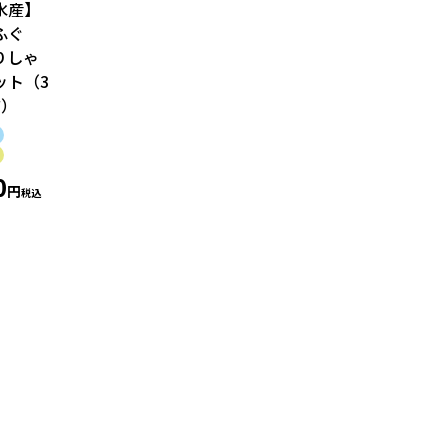
水産】
・ふぐ
りしゃ
ット（3
前）
0
税込