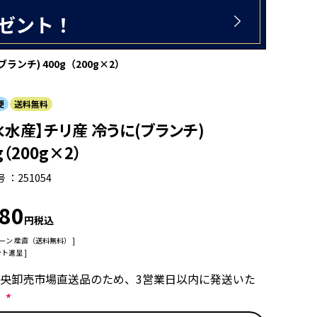
ンチ) 400g（200g×2）
便
送料無料
水水産】チリ産 冷うに(ブランチ)
g（200g×2）
号
251054
380
税込
ーン
産直（送料無料）
ト進呈 ]
央卸売市場直送品のため、3営業日以内に発送いた
す
(