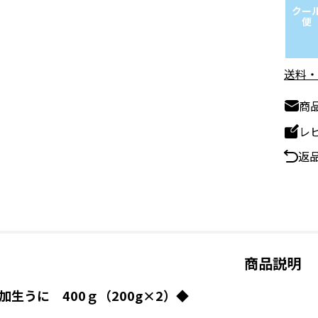
クー
便
送料・
商
レ
返
商品説明
加生うに 400ｇ（200g×2）◆