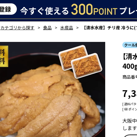
カテゴリから探す
食品
水産品
【清水水産】チリ産 冷うに(ブラ
クール
【清
400
商品番
7,
送料パタ
[
68
ポイン
大阪中
しま