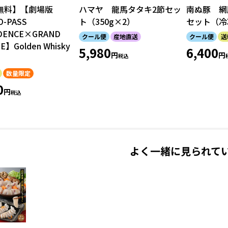
無料】【劇場版
ハマヤ 龍馬タタキ2節セッ
南ぬ豚 網
O-PASS
ト（350g×2）
セット（冷
DENCE×GRAND
クール便
産地直送
クール便
送
E】Golden Whisky
5,980
6,400
税込
数量限定
0
税込
よく一緒に見られて