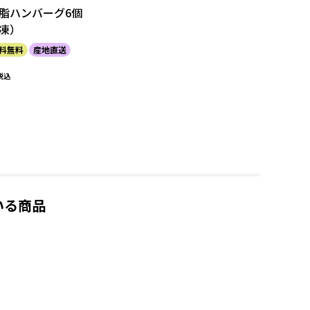
脂ハンバーグ6個
凍）
料無料
産地直送
税込
いる商品