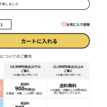
了承しました
必
須
)
お気に入り登録
カートに入れる
料についてのご案内
10,999
11,000
円(税込)以下の
円(税込)以上の
ご購入
ご購入
※お届け先1か所につき
※お届け先1か所につき
配送料
送料無料
900
便
円(税込)
※北海道・沖縄は
1,100円(税込)
頂く場合が
ございます。
北海道・沖縄：
1,100円（税込）
配送料