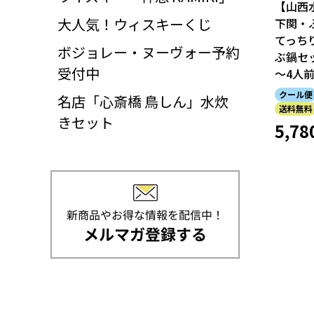
【山西
大人気！ウィスキーくじ
下関
てっち
ボジョレー・ヌーヴォー予約
ぶ鍋セ
受付中
～4人
クール便
名店「心斎橋 鳥しん」水炊
送料無料
きセット
5,78