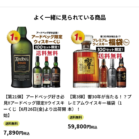
よく一緒に見られている商品
【第21弾】アードベッグ好き必
【第3弾】響30年が当たる！？プ
見!!アードベッグ限定!!ウイスキ
レミアムウイスキー福袋（1
ーくじ【6月26日(金)より出荷開
本）！
始】
送料無料
送料無料
59,800
税込
7,890
税込