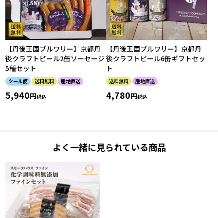
【丹後王国ブルワリー】京都丹
【丹後王国ブルワリー】京都丹
後クラフトビール2缶ソーセージ
後クラフトビール6缶ギフトセッ
5種セット
ト
クール便
送料無料
産地直送
送料無料
産地直送
5,940
4,780
税込
税込
よく一緒に見られている商品