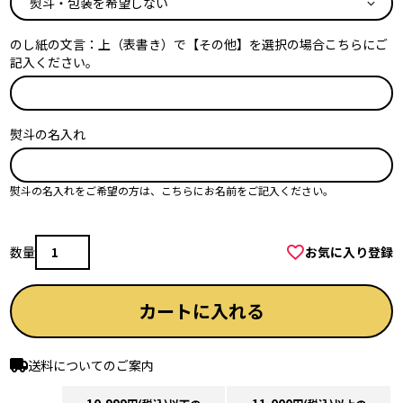
必
須
のし紙の文言：上（表書き）で【その他】を選択の場合こちらにご
)
記入ください。
熨斗の名入れ
熨斗の名入れをご希望の方は、こちらにお名前をご記入ください。
お気に入り登録
カートに入れる
送料についてのご案内
10,999
11,000