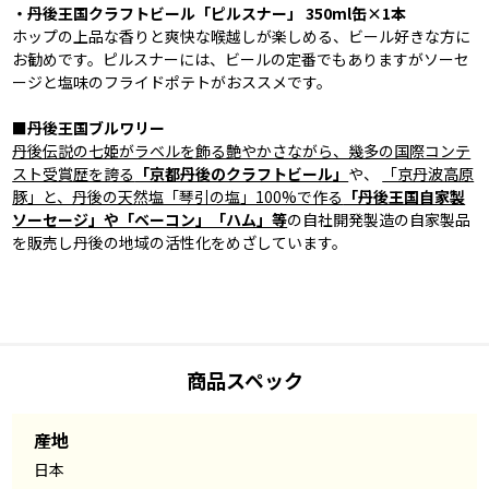
・丹後王国クラフトビール「ピルスナー」 350ml缶×1本
ホップの上品な香りと爽快な喉越しが楽しめる、ビール好きな方に
お勧めです。ピルスナーには、ビールの定番でもありますがソーセ
ージと塩味のフライドポテトがおススメです。
■丹後王国ブルワリー
丹後伝説の七姫がラベルを飾る艶やかさながら、幾多の国際コンテ
スト受賞歴を誇る
「京都丹後のクラフトビール」
や、
「京丹波高原
豚」と、丹後の天然塩「琴引の塩」100%で作る
「丹後王国自家製
ソーセージ」や「ベーコン」「ハム」等
の自社開発製造の自家製品
を販売し丹後の地域の活性化をめざしています。
商品スペック
産地
日本