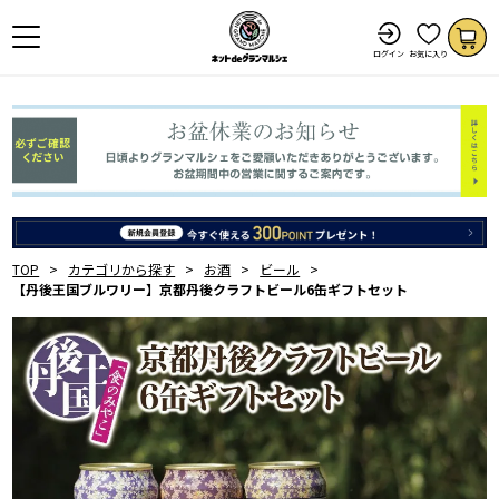
ログイン
お気に入り
TOP
カテゴリから探す
お酒
ビール
【丹後王国ブルワリー】京都丹後クラフトビール6缶ギフトセット