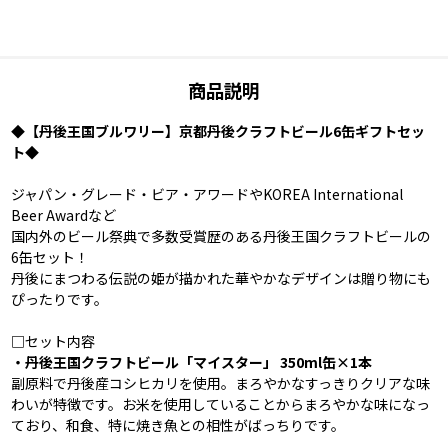
商品説明
◆【丹後王国ブルワリー】京都丹後クラフトビール6缶ギフトセッ
ト◆
ジャパン・グレード・ビア・アワードやKOREA International
Beer Awardなど
国内外のビール祭典で多数受賞歴のある丹後王国クラフトビールの
6缶セット！
丹後にまつわる伝説の姫が描かれた華やかなデザインは贈り物にも
ぴったりです。
□セット内容
・丹後王国クラフトビール「マイスター」 350ml缶×1本
副原料で丹後産コシヒカリを使用。まろやかなすっきりクリアな味
わいが特徴です。お米を使用していることからまろやかな味になっ
ており、和食、特に焼き魚との相性がばっちりです。