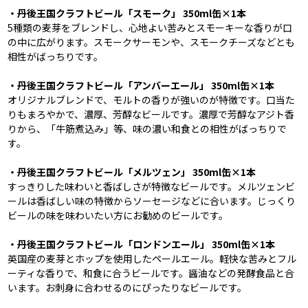
・丹後王国クラフトビール「スモーク」 350ml缶×1本
5種類の麦芽をブレンドし、心地よい苦みとスモーキーな香りが口
の中に広がります。スモークサーモンや、スモークチーズなどとも
相性がばっちりです。
・丹後王国クラフトビール「アンバーエール」 350ml缶×1本
オリジナルブレンドで、モルトの香りが強いのが特徴です。口当た
りもまろやかで、濃厚、芳醇なビールです。濃厚で芳醇なアジト香
りから、「牛筋煮込み」等、味の濃い和食との相性がばっちりで
す。
・丹後王国クラフトビール「メルツェン」 350ml缶×1本
すっきりした味わいと香ばしさが特徴なビールです。メルツェンビ
ールは香ばしい味の特徴からソーセージなどに合います。じっくり
ビールの味を味わいたい方にお勧めのビールです。
・丹後王国クラフトビール「ロンドンエール」 350ml缶×1本
英国産の麦芽とホップを使用したペールエール。軽快な苦みとフル
ーティな香りで、和食に合うビールです。醤油などの発酵食品と合
います。お刺身に合わせるのにぴったりなビールです。