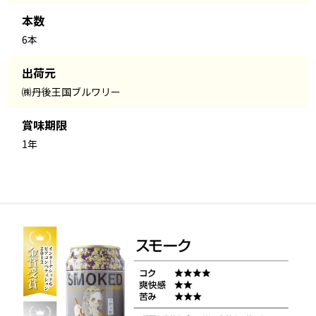
本数
6本
出荷元
㈱丹後王国ブルワリー
賞味期限
1年