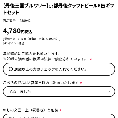
【丹後王国ブルワリー】京都丹後クラフトビール6缶ギフ
トセット
商品番号
238942
4,780
税込
送料パターン
産直（北海道・沖縄→1100円）
[
43
ポイント進呈 ]
年齢確認にご協力をお願いします。
※20歳未満の者の飲酒は法律で禁止されています。
(
20歳以上の方はチェックを入れてください。
必
須
)
こちらの商品は4営業日以内に出荷いたします
(
必
須
)
のしの文言：上（表書き）と包装
(