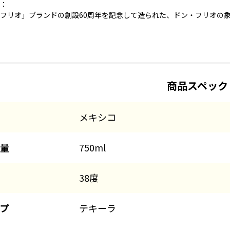
：
フリオ」ブランドの創設60周年を記念して造られた、ドン・フリオの
商品スペック
メキシコ
量
750ml
38度
プ
テキーラ