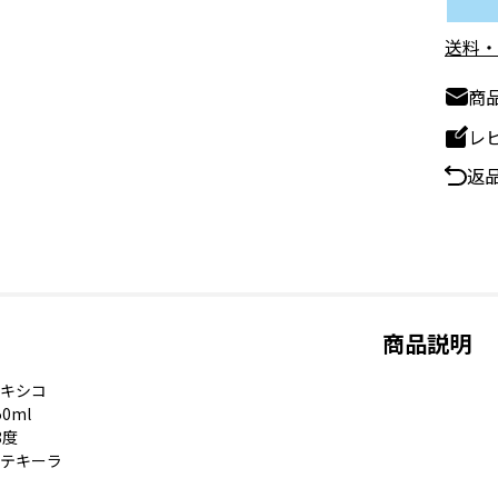
送料・
商
レ
返
商品説明
キシコ
0ml
8度
テキーラ