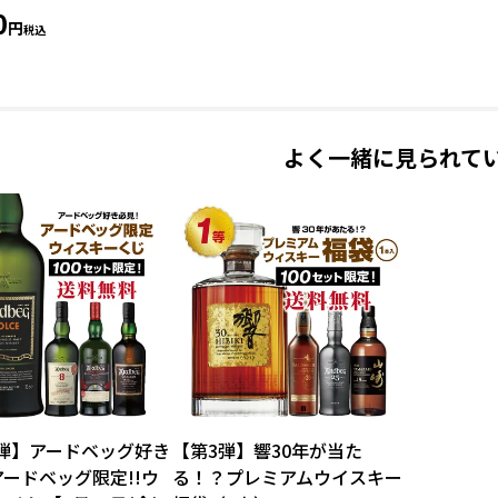
0
税込
よく一緒に見られて
1弾】アードベッグ好き
【第3弾】響30年が当た
アードベッグ限定!!ウ
る！？プレミアムウイスキー