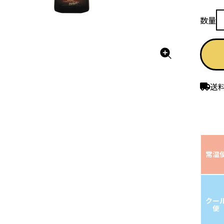
送
常温
クー
便