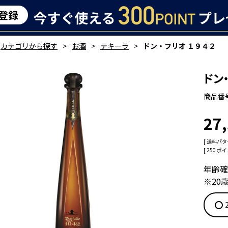
カテゴリから探す
お酒
テキーラ
ドン・フリオ １９４２
ドン
商品番
27
送料パタ
[
250
ポイ
年齢確
※20