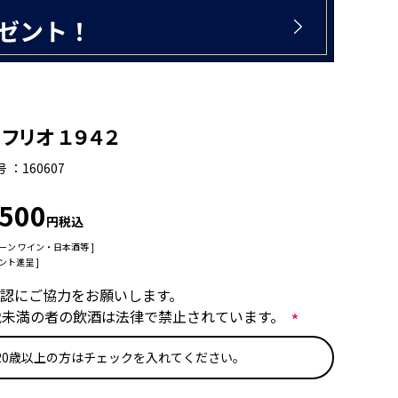
・フリオ １９４２
号
160607
,500
税込
ーン
ワイン・日本酒等
ント進呈 ]
認にご協力をお願いします。
歳未満の者の飲酒は法律で禁止されています。
(
20歳以上の方はチェックを入れてください。
必
須