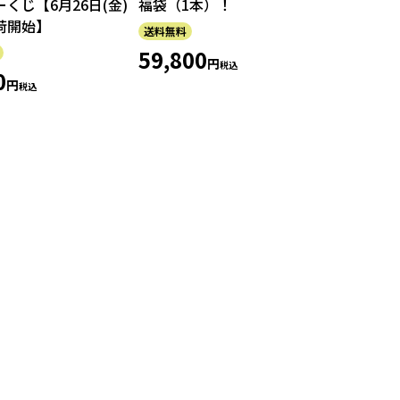
くじ【6月26日(金)
福袋（1本）！
荷開始】
送料無料
59,800
税込
0
税込