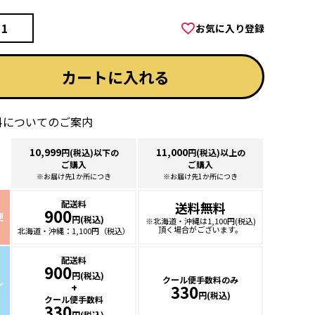
)
お気に入り登録
カートに入れる
料についてのご案内
10,999
11,000
円(税込)以下の
円(税込)以上の
ご購入
ご購入
※お届け先1か所につき
※お届け先1か所につき
配送料
送料無料
900
便
円(税込)
※北海道・沖縄は
1,100円(税込)
頂く場合が
ございます。
北海道・沖縄：
1,100円（税込）
配送料
900
円(税込)
クール便手数料のみ
ル
+
330
円(税込)
クール便手数料
330
円(税込)