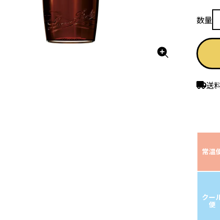
送
常温
クー
便