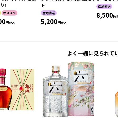
入り）
ト
産地直送
8,500
オススメ
産地直送
00
5,200
税込
税込
よく一緒に見られて