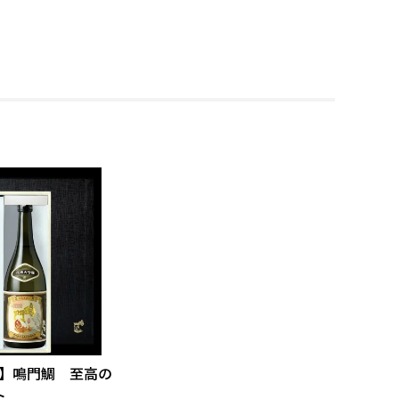
】鳴門鯛 至高の
ト