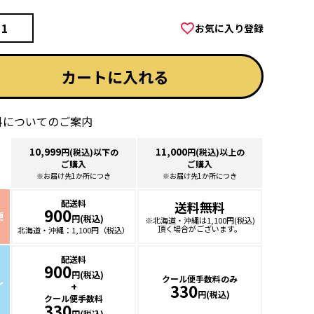
)
お気に入り登録
カートに入れる
料についてのご案内
10,999
11,000
円(税込)以下の
円(税込)以上の
ご購入
ご購入
※お届け先1か所につき
※お届け先1か所につき
配送料
送料無料
900
便
円(税込)
※北海道・沖縄は
1,100円(税込)
頂く場合が
ございます。
北海道・沖縄：
1,100円（税込）
配送料
900
円(税込)
クール便手数料のみ
ル
+
330
円(税込)
クール便手数料
330
円(税込)