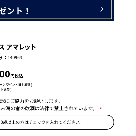
ス アマレット
号
140963
100
税込
ーン
ワイン・日本酒等
ト進呈 ]
認にご協力をお願いします。
歳未満の者の飲酒は法律で禁止されています。
(
20歳以上の方はチェックを入れてください。
必
須