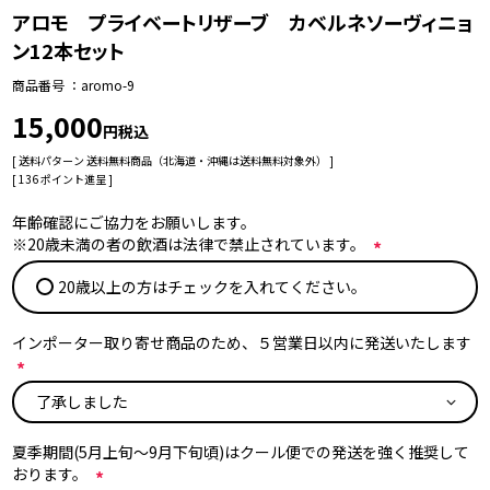
アロモ プライベートリザーブ カベルネソーヴィニョ
ン12本セット
商品番号
aromo-9
15,000
税込
送料パターン
送料無料商品（北海道・沖縄は送料無料対象外）
[
136
ポイント進呈 ]
年齢確認にご協力をお願いします。
※20歳未満の者の飲酒は法律で禁止されています。
(
20歳以上の方はチェックを入れてください。
必
須
)
インポーター取り寄せ商品のため、５営業日以内に発送いたします
(
必
須
夏季期間(5月上旬～9月下旬頃)はクール便での発送を強く推奨して
)
おります。