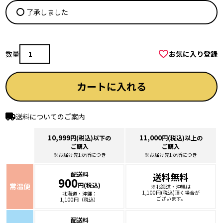
(
了承しました
必
須
)
お気に入り登録
カートに入れる
送料についてのご案内
10,999
11,000
円(税込)以下の
円(税込)以上の
ご購入
ご購入
※お届け先1か所につき
※お届け先1か所につき
配送料
送料無料
900
円(税込)
常温便
※北海道・沖縄は
1,100円(税込)頂く場合が
北海道・沖縄：
ございます。
1,100円（税込）
配送料