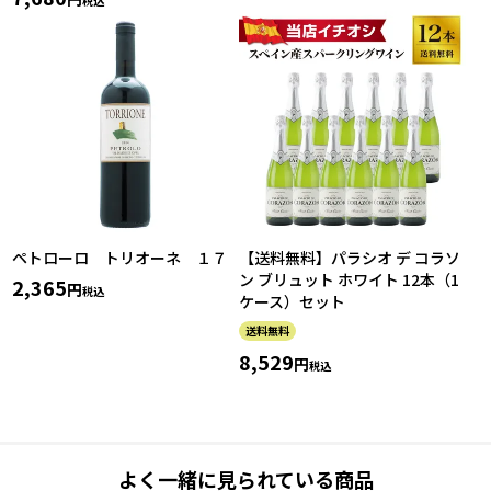
税込
ペトローロ トリオーネ １７
【送料無料】パラシオ デ コラソ
ン ブリュット ホワイト 12本（1
2,365
税込
ケース）セット
送料無料
8,529
税込
よく一緒に見られている商品