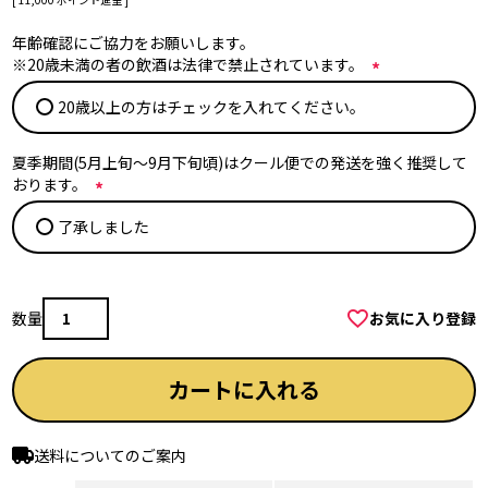
年齢確認にご協力をお願いします。
※20歳未満の者の飲酒は法律で禁止されています。
(
20歳以上の方はチェックを入れてください。
必
須
)
夏季期間(5月上旬～9月下旬頃)はクール便での発送を強く推奨して
おります。
(
了承しました
必
須
)
お気に入り登録
カートに入れる
送料についてのご案内