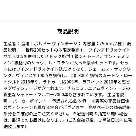
商品説明
生産者： 産地：ボルドー ヴィンテージ： 内容量：750ml 品種： 商
品説明： 「世界200セットのみ限定発売！」ワインアドヴォケイト
誌で100点を獲得したメドック格付１級シャトーと、サン・テミリ
オン1級格付のシュヴァル・ブランが入った豪華セットです。セッ
トにはワインアドヴォケイト誌だけでなく、ジェームス・サックリ
ング、ヴィノスで100点を獲得し、合計300点獲得のムートン・ロー
トシルト2016年や、ラトゥール2009年、ラフィット2010年と超ビ
ッグヴィンテージが含まれます。さらにミレニアムヴィンテージの
貴重なシャトー・マルゴー2000年も含まれています。 生産者説
明： パーカーポイント： 予想される飲み頃： ※実際の商品は画像
のヴィンテージと異なる場合がございます。商品ページの商品詳細
部分をご確認の上ご注文ください。 ※配送日時の指定が無い場合
は、最短でのお届けになります。(ご入金確認後、３営業日以内に発
送致します）