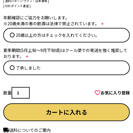
送料パターン
ワイン・日本酒等
[
630
ポイント進呈 ]
年齢確認にご協力をお願いします。
※20歳未満の者の飲酒は法律で禁止されています。
(
20歳以上の方はチェックを入れてください。
必
須
)
夏季期間(5月上旬～9月下旬頃)はクール便での発送を強く推奨して
おります。
(
了承しました
必
須
)
お気に入り登録
カートに入れる
送料についてのご案内