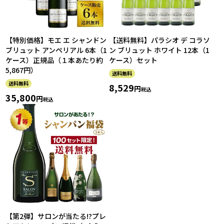
【特別価格】モエ エ シャンドン
【送料無料】パラシオ デ コラソ
ブリュット アンペリアル 6本（1
ン ブリュット ホワイト 12本（1
ケース）正規品（１本あたり約
ケース）セット
5,867円）
送料無料
送料無料
8,529
税込
35,800
税込
【第2弾】サロンが当たる!?プレ