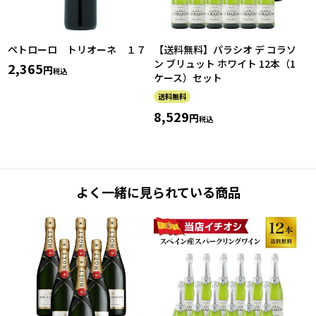
ペトローロ トリオーネ １７
【送料無料】パラシオ デ コラソ
ン ブリュット ホワイト 12本（1
2,365
税込
ケース）セット
送料無料
8,529
税込
よく一緒に見られている商品