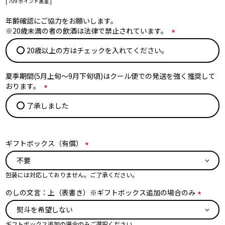
[
709
ポイント進呈 ]
年齢確認にご協力をお願いします。
※20歳未満の者の飲酒は法律で禁止されています。
(
20歳以上の方はチェックを入れてください。
必
須
)
夏季期間(5月上旬～9月下旬頃)はクール便での発送を強く推奨して
おります。
(
了承しました
必
須
)
ギフトボックス（有償）
(
必
包装には対応しておりません。ご了承ください。
須
)
のしの文言：上（表書き）※ギフトボックス追加の場合のみ
(
必
ギフトボックス追加の場合のみご選択ください。