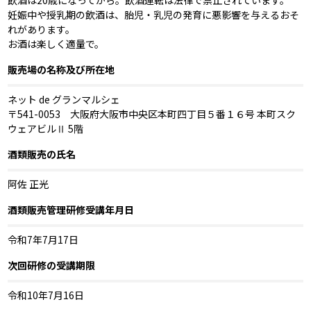
飲酒は20歳になってから。飲酒運転は法律で禁止されています。
妊娠中や授乳期の飲酒は、胎児・乳児の発育に悪影響を与えるおそ
れがあります。
お酒は楽しく適量で。
販売場の名称及び所在地
ネット de グランマルシェ
〒541-0053 大阪府大阪市中央区本町四丁目５番１６号 本町スク
ウェアビルⅡ 5階
酒類販売の氏名
阿佐 正光
酒類販売管理研修受講年月日
令和7年7月17日
次回研修の受講期限
令和10年7月16日