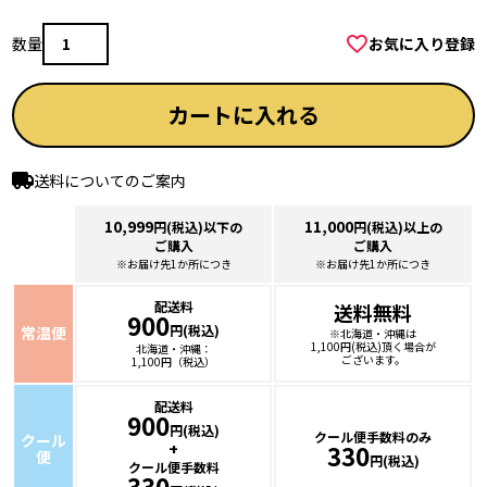
お気に入り登録
カートに入れる
送料についてのご案内
10,999
11,000
円(税込)以下の
円(税込)以上の
ご購入
ご購入
※お届け先1か所につき
※お届け先1か所につき
配送料
送料無料
900
円(税込)
常温便
※北海道・沖縄は
1,100円(税込)頂く場合が
北海道・沖縄：
ございます。
1,100円（税込）
配送料
900
円(税込)
クール便手数料のみ
クール
+
330
便
円(税込)
クール便手数料
330