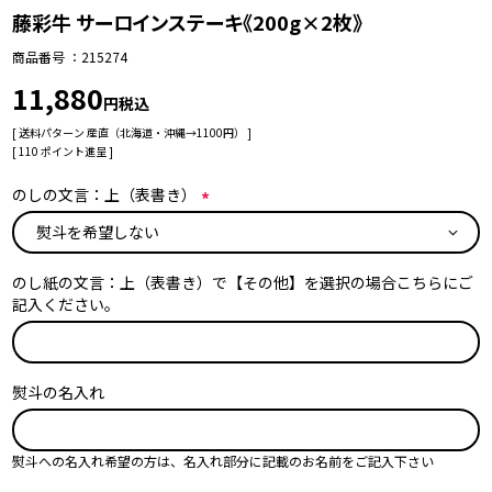
藤彩牛 サーロインステーキ《200g×2枚》
商品番号
215274
11,880
税込
送料パターン
産直（北海道・沖縄→1100円）
[
110
ポイント進呈 ]
のしの文言：上（表書き）
(
必
須
のし紙の文言：上（表書き）で【その他】を選択の場合こちらにご
)
記入ください。
熨斗の名入れ
熨斗への名入れ希望の方は、名入れ部分に記載のお名前をご記入下さい