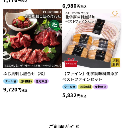
税込
6,980
税込
ふじ馬刺し詰合せ【松】
【ファイン】化学調味料無添加
ベストファインセット
クール便
送料無料
産地直送
クール便
送料無料
産地直送
9,720
税込
5,832
税込
ご利用ガイド