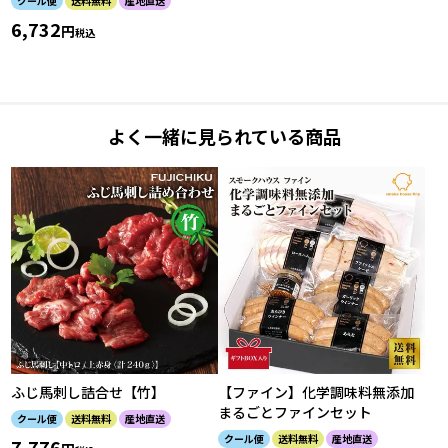
クール便
送料無料
産地直送
6,732
税込
よく一緒に見られている商品
ふじ馬刺し詰合せ【竹】
【ファイン】化学調味料無添加
まるごとファインセット
クール便
送料無料
産地直送
クール便
送料無料
産地直送
7,776