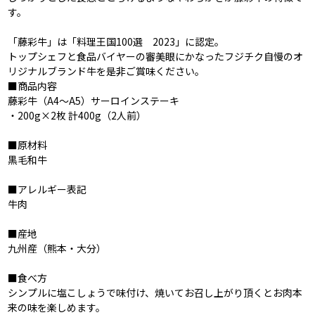
す。
「藤彩牛」は「料理王国100選 2023」に認定。
トップシェフと食品バイヤーの審美眼にかなったフジチク自慢のオ
リジナルブランド牛を是非ご賞味ください。
■商品内容
藤彩牛（A4～A5）サーロインステーキ
・200g×2枚 計400g（2人前）
■原材料
黒毛和牛
■アレルギー表記
牛肉
■産地
九州産（熊本・大分）
■食べ方
シンプルに塩こしょうで味付け、焼いてお召し上がり頂くとお肉本
来の味を楽しめます。