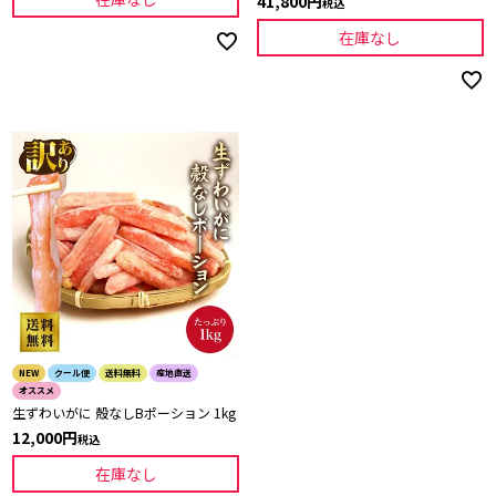
41,800
税込
在庫なし
NEW
クール便
送料無料
産地直送
オススメ
生ずわいがに 殻なしBポーション 1kg
12,000
税込
在庫なし