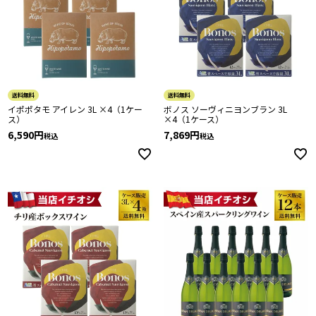
送料無料
送料無料
イポポタモ アイレン 3L ×4（1ケー
ボノス ソーヴィニヨンブラン 3L
ス）
×4（1ケース）
6,590
7,869
税込
税込