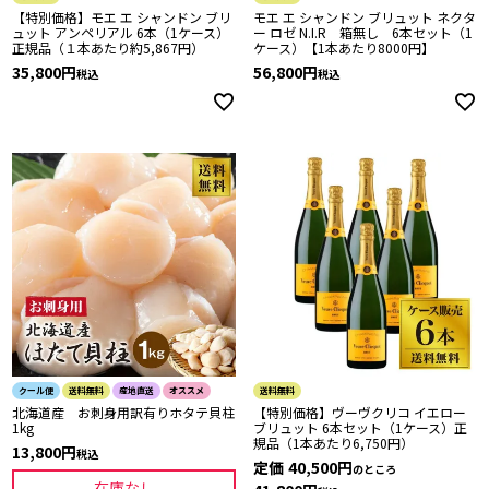
【特別価格】モエ エ シャンドン ブリ
モエ エ シャンドン ブリュット ネクタ
ュット アンペリアル 6本（1ケース）
ー ロゼ N.I.R 箱無し 6本セット（1
正規品（１本あたり約5,867円）
ケース）【1本あたり8000円】
35,800
56,800
税込
税込
クール便
送料無料
産地直送
オススメ
送料無料
北海道産 お刺身用訳有りホタテ貝柱
【特別価格】ヴーヴクリコ イエロー
1kg
ブリュット 6本セット（1ケース）正
規品（1本あたり6,750円）
13,800
税込
定価
40,500
のところ
在庫なし