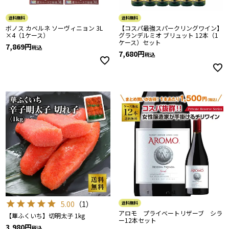
送料無料
送料無料
ボノス カベルネ ソーヴィニョン 3L
【コスパ最強スパークリングワイン】
×4（1ケース）
グランデルミオ ブリュット 12本（1
ケース）セット
7,869
税込
7,680
税込
5.00
（
1
）
送料無料
アロモ プライベートリザーブ シラ
【華ふくいち】切明太子 1kg
ー12本セット
3,980
税込