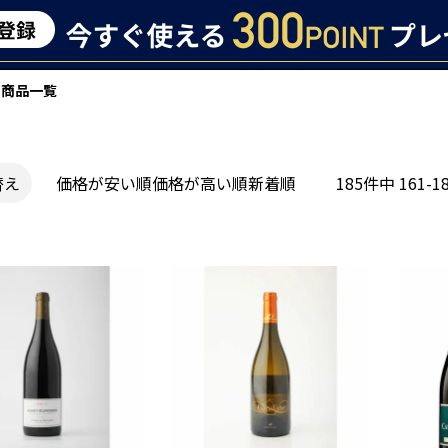
商品一覧
替え
価格が安い順
価格が高い順
新着順
185
件中
161
-
1