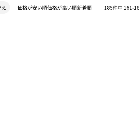
替え
価格が安い順
価格が高い順
新着順
185
件中
161
-
1